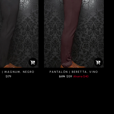
 | MAGNUM, NEGRO
PANTALÓN | BERETTA, VINO
Prix
Prix
$179
$179
$139
Ahorre
$40
régulier
réduit