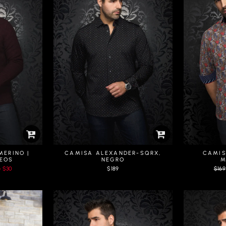
MERINO |
CAMISA ALEXANDER-SQRX,
CAMIS
DEOS
NEGRO
M
Prix
e
$30
$189
$169
régul