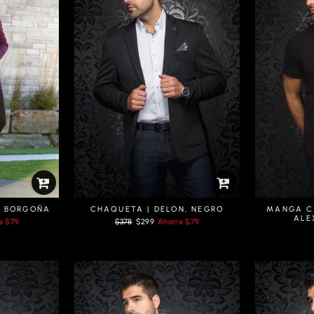
, BORGOÑA
CHAQUETA | DELON, NEGRO
MANGA CO
ALE
Prix
Prix
re
$79
$378
$299
Ahorre
$79
régulier
réduit