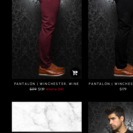
PANTALÓN | WINCHESTER, WINE
PANTALÓN | WINCHES
Prix
Prix
$179
$139
Ahorre
$40
$179
régulier
réduit