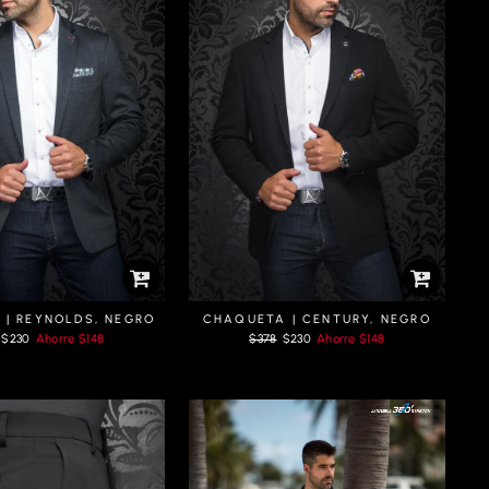
| REYNOLDS, NEGRO
CHAQUETA | CENTURY, NEGRO
Prix
Prix
Prix
$230
Ahorre
$148
$378
$230
Ahorre
$148
er
réduit
régulier
réduit