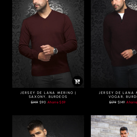
JERSEY DE LANA MERINO |
JERSEY DE LANA 
SAXONY, BURDEOS
VOGAR, BUR
Prix
Prix
Prix
Prix
$149
$90
Ahorre
$59
$179
$149
Ahorr
régulier
réduit
régulier
réduit