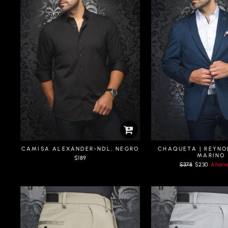
CAMISA ALEXANDER-NDL, NEGRO
CHAQUETA | REYNO
MARINO
$189
Prix
Prix
$378
$230
Ahorr
régulier
réduit