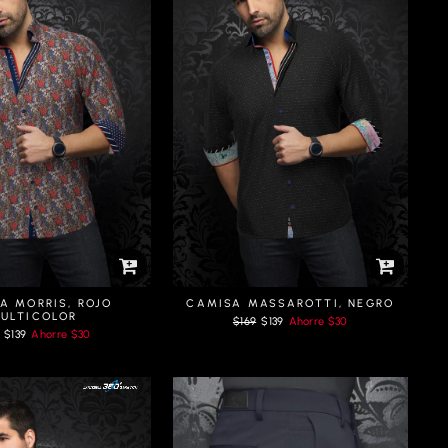
A MORRIS, ROJO
CAMISA MASSAROTTI, NEGRO
ULTICOLOR
Prix
Prix
$169
$139
Ahorre
$30
Prix
régulier
réduit
$139
Ahorre
$30
ier
réduit