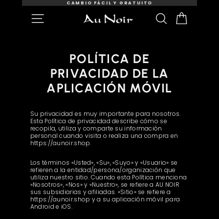
Ir
A 125 $.
CAMBIO FÁCIL Y GRATUITO
al
Presentación
NAVEGACIÓN
BUSCAR
CART
contenido
de
diapositivas
Pausa
POLÍTICA DE
PRIVACIDAD DE LA
APLICACIÓN MÓVIL
Su privacidad es muy importante para nosotros.
Esta Política de privacidad describe cómo se
recopila, utiliza y comparte su información
personal cuando visita o realiza una compra en
https://aunoir.shop.
Los términos «Usted», «Su», «Suyo» y «Usuario» se
refieren a la entidad/persona/organización que
utiliza nuestro sitio. Cuando esta Política menciona
«Nosotros», «Nos» y «Nuestro», se refiere a AU NOIR
sus subsidiarias y afiliadas. «Sitio» se refiere a
https://aunoir.shop y a su aplicación móvil para
Android e iOS.