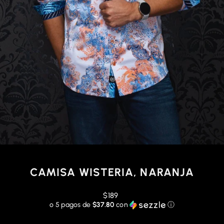
CAMISA WISTERIA, NARANJA
Precio
$189
habitual
o 5 pagos de
$37.80
con
ⓘ