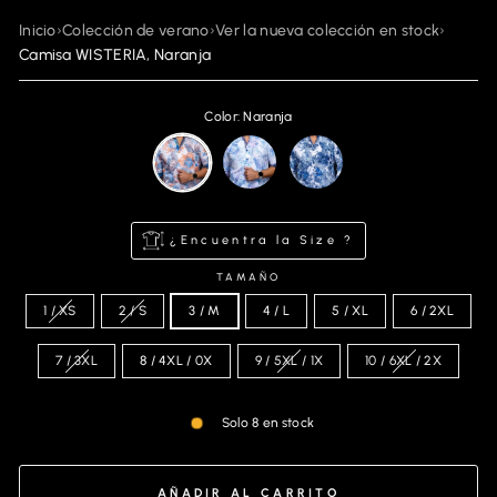
Inicio
›
Colección de verano
›
Ver la nueva colección en stock
›
Camisa WISTERIA, Naranja
Color: Naranja
¿Encuentra la Size ?
TAMAÑO
1 / XS
2 / S
3 / M
4 / L
5 / XL
6 / 2XL
7 / 3XL
8 / 4XL / 0X
9 / 5XL / 1X
10 / 6XL / 2X
Solo 8 en stock
AÑADIR AL CARRITO