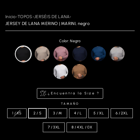
Inicio
›
TOPOS
›
JERSÉIS DE LANA
›
JERSEY DE LANA MERINO | MARINI, negro
Color: Negro
¿Encuentra la Size ?
TAMAÑO
1 / XS
2 / S
3 / M
4 / L
5 / XL
6 / 2XL
7 / 3XL
8 / 4XL / 0X