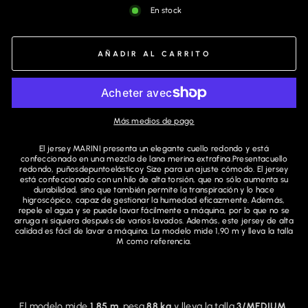
En stock
AÑADIR AL CARRITO
Más medios de pago
El jersey MARINI presenta un elegante cuello redondo y
está
confeccionado en una mezcla de lana merina extrafina.
Presentacuello
redondo, puños
depunto
elásticoy Size
para un ajuste cómodo.
El jersey
está confeccionado con un hilo de alta torsión, que no sólo aumenta su
durabilidad, sino que también permite la transpiración y lo hace
higroscópico, capaz de gestionar la humedad eficazmente. Además,
repele el agua y se puede lavar fácilmente a máquina, por lo que no se
arruga ni siquiera después de varios lavados. Además, este jersey de alta
calidad es fácil de lavar a máquina. La modelo mide 1,90 m y lleva la talla
M como referencia.
El modelo mide
1,85 m
, pesa
88 kg
y lleva la talla
3/MEDIUM
.