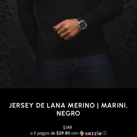
JERSEY DE LANA MERINO | MARINI,
NEGRO
Precio
$149
habitual
o 5 pagos de
$29.80
con
ⓘ