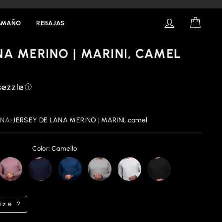
INICIAR SESI
CART
TAMAÑO
REBAJAS
NA MERINO | MARINI, CAMEL
ⓘ
ANA
›
JERSEY DE LANA MERINO | MARINI, camel
Color: Camello
ize ?