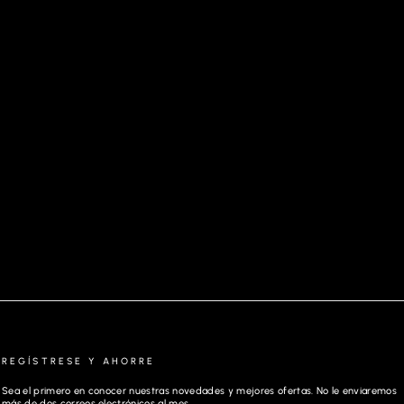
JERSEY DE LANA MERINO | MARINI, CAMEL
REGÍSTRESE Y AHORRE
Sea el primero en conocer nuestras novedades y mejores ofertas. No le enviaremos
más de dos correos electrónicos al mes.