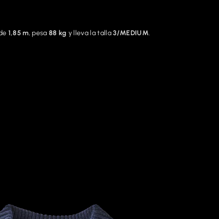
ide
1,85 m
, pesa
88 kg
y lleva la talla
3/MEDIUM
.