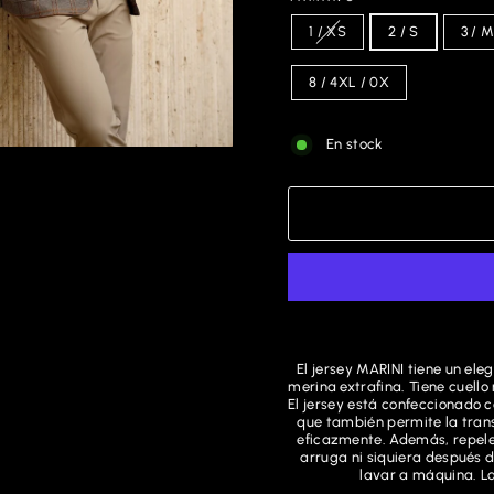
1 / XS
2 / S
3 / 
8 / 4XL / 0X
En stock
El jersey MARINI tiene un ele
merina extrafina. Tiene cuello
El jersey está confeccionado c
que también permite la tran
eficazmente. Además, repele 
arruga ni siquiera después d
lavar a máquina. La