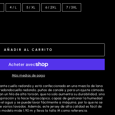
M
4 / L
5 / XL
6 / 2XL
7 / 3XL
AÑADIR AL CARRITO
Más medios de pago
gante cuello redondo y está
confeccionado en una mezcla de lana
 redondo
cuello redondo, puños de canalé y
para un ajuste cómodo.
on un hilo de alta torsión, que no solo aumenta su durabilidad, sino
spiración y lo hace higroscópico, capaz de gestionar la humedad
el agua y se puede lavar fácilmente a máquina, por lo que no se
e varios lavados. Además, este jersey de alta calidad es fácil de
 modelo mide 1,90 m y lleva la talla M como referencia.