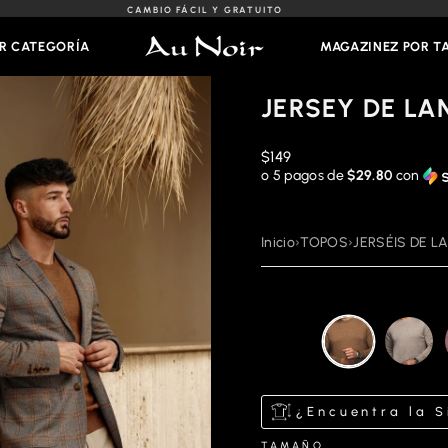
CAMBIO FÁCIL Y GRATUITO
Presentación
de
R CATEGORÍA
MAGAZINEZ POR 
diapositivas
Pausa
JERSEY DE LA
Precio
$149
habitual
o 5 pagos de
$29.80
con
Inicio
›
TOPOS
›
JERSÉIS DE L
¿Encuentra la S
TAMAÑO