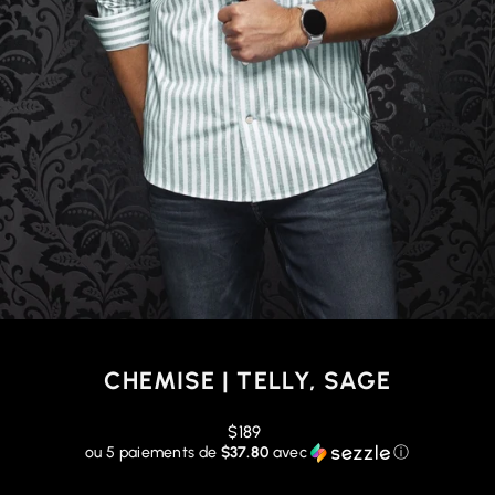
CHEMISE | TELLY, SAGE
Prix
$189
régulier
ou 5 paiements de
$37.80
avec
ⓘ