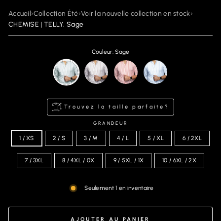
Accueil
›
Collection Été
›
Voir la nouvelle collection en stock
›
CHEMISE | TELLY, Sage
Couleur: Sage
Trouvez la taille parfaite?
GRANDEUR
1 / XS
2 / S
3 / M
4 / L
5 / XL
6 / 2XL
7 / 3XL
8 / 4XL / 0X
9 / 5XL / 1X
10 / 6XL / 2X
Seulement 1 en inventaire
AJOUTER AU PANIER