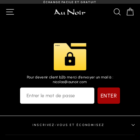
Passer
ÉCHANGE FACILE ET GRATUIT
au
Diaporama
NAVIGATION
RECHER
PA
contenu
Pause
Pour devenir client b2b merci d'envoyer un mail à :
nicolas@aunoir.com
ENTER
INSCRIVEZ-VOUS ET ÉCONOMISEZ