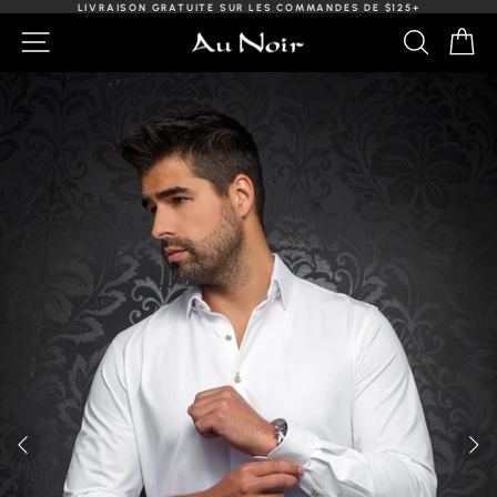
Passer
LIVRAISON GRATUITE SUR LES COMMANDES DE $125+
au
Diaporama
NAVIGATION
RECHER
PA
contenu
Pause