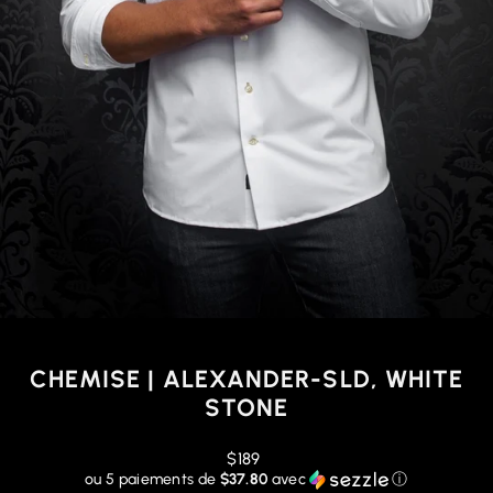
CHEMISE | ALEXANDER-SLD, WHITE
STONE
Prix
$189
régulier
ou 5 paiements de
$37.80
avec
ⓘ