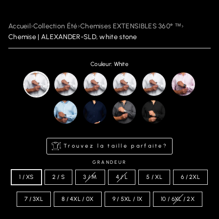
Accueil
›
Collection Été
›
Chemises EXTENSIBLES 360° ™
›
Chemise | ALEXANDER-SLD, white stone
Couleur: White
Trouvez la taille parfaite?
GRANDEUR
1 / XS
2 / S
3 / M
4 / L
5 / XL
6 / 2XL
7 / 3XL
8 / 4XL / 0X
9 / 5XL / 1X
10 / 6XL / 2X