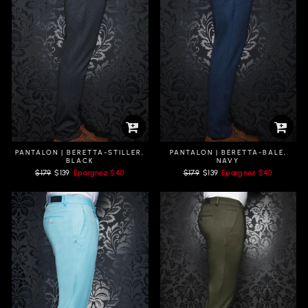
PANTALON | BERETTA-STILLER,
PANTALON | BERETTA-BALE,
BLACK
NAVY
Prix
Prix
Prix
Prix
$179
$139
Épargnez
$40
$179
$139
Épargnez
$40
régulier
réduit
régulier
réduit