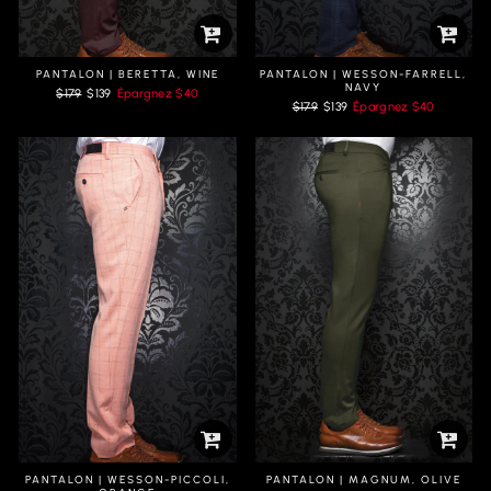
PANTALON | BERETTA, WINE
PANTALON | WESSON-FARRELL,
NAVY
Prix
Prix
$179
$139
Épargnez
$40
Prix
Prix
régulier
réduit
$179
$139
Épargnez
$40
régulier
réduit
PANTALON | WESSON-PICCOLI,
PANTALON | MAGNUM, OLIVE