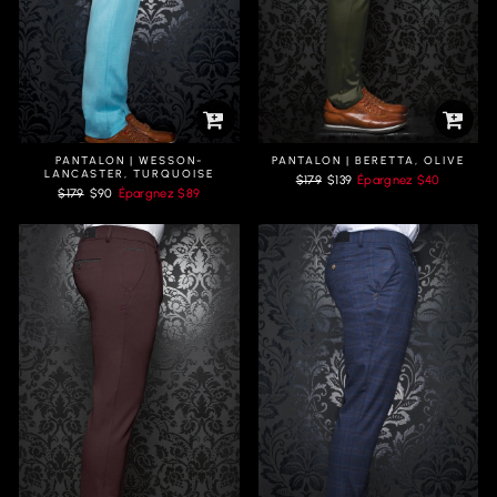
PANTALON | WESSON-
PANTALON | BERETTA, OLIVE
LANCASTER, TURQUOISE
Prix
Prix
$179
$139
Épargnez
$40
Prix
Prix
$179
$90
Épargnez
$89
régulier
réduit
régulier
réduit