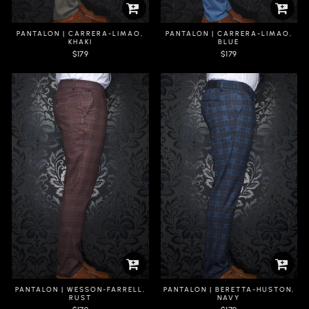
PANTALON | CARRERA-LIMAO,
PANTALON | CARRERA-LIMAO,
KHAKI
BLUE
$179
$179
2E ITEM À 40% DE RABAIS
2E ITEM À 40% DE RABAIS
PANTALON | WESSON-FARRELL,
PANTALON | BERETTA-HUSTON,
RUST
NAVY