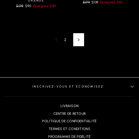
ORANGE
Prix
Prix
$179
$139
Épargnez
$40
Prix
Prix
$179
$90
Épargnez
$89
régulier
réduit
régulier
réduit
1
2
Next
INSCRIVEZ-VOUS ET ÉCONOMISEZ
LIVRAISON
CENTRE DE RETOUR
POLITIQUE DE CONFIDENTIALITÉ
TERMES ET CONDITIONS
PROGRAMME DE FIDÉLITÉ