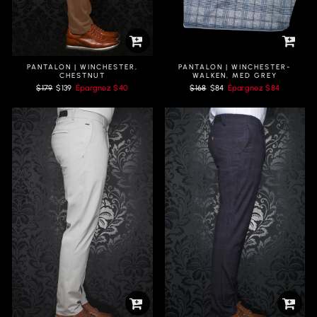
PANTALON | WINCHESTER,
PANTALON | WINCHESTER-
CHESTNUT
WALKEN, MED GREY
Prix
Prix
Prix
Prix
$179
$139
Épargnez
$40
$168
$84
Épargnez
$84
régulier
réduit
régulier
réduit