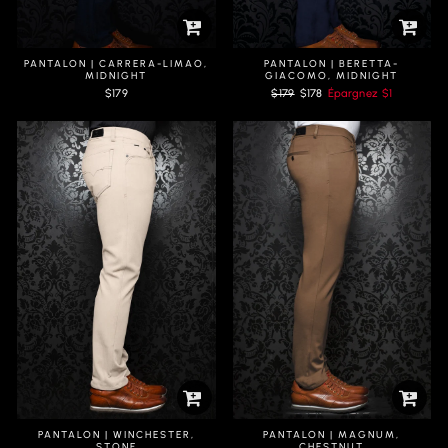
PANTALON | CARRERA-LIMAO,
PANTALON | BERETTA-
MIDNIGHT
GIACOMO, MIDNIGHT
Prix
Prix
$179
$179
$178
Épargnez
$1
régulier
réduit
PANTALON | WINCHESTER,
PANTALON | MAGNUM,
STONE
CHESTNUT