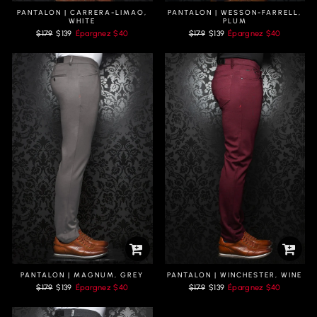
PANTALON | CARRERA-LIMAO,
PANTALON | WESSON-FARRELL,
WHITE
PLUM
Prix
Prix
Prix
Prix
$179
$139
Épargnez
$40
$179
$139
Épargnez
$40
régulier
réduit
régulier
réduit
PANTALON | MAGNUM, GREY
PANTALON | WINCHESTER, WINE
Prix
Prix
Prix
Prix
$179
$139
Épargnez
$40
$179
$139
Épargnez
$40
régulier
réduit
régulier
réduit