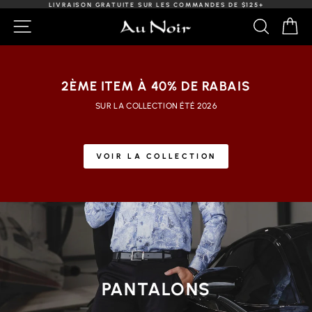
Passer
ÉCHANGE FACILE ET GRATUIT
au
Diaporama
NAVIGATION
RECHER
PA
contenu
Pause
2ÈME ITEM À 40% DE RABAIS
SUR LA COLLECTION ÉTÉ 2026
VOIR LA COLLECTION
PANTALONS