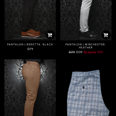
PANTALON | BERETTA, BLACK
PANTALON | WINCHESTER,
HEATHER
$179
Prix
Prix
$179
$109
Épargnez
$70
régulier
réduit