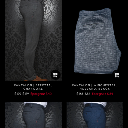
PANTALON | BERETTA,
PANTALON | WINCHESTER,
CHARCOAL
HOLLAND, BLACK
Prix
Prix
Prix
Prix
$179
$139
Épargnez
$40
$168
$84
Épargnez
$84
régulier
réduit
régulier
réduit