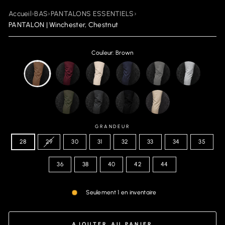
Accueil
›
BAS
›
PANTALONS ESSENTIELS
›
PANTALON | Winchester, Chestnut
Couleur: Brown
GRANDEUR
28
29
30
31
32
33
34
35
36
38
40
42
44
Seulement 1 en inventaire
AJOUTER AU PANIER