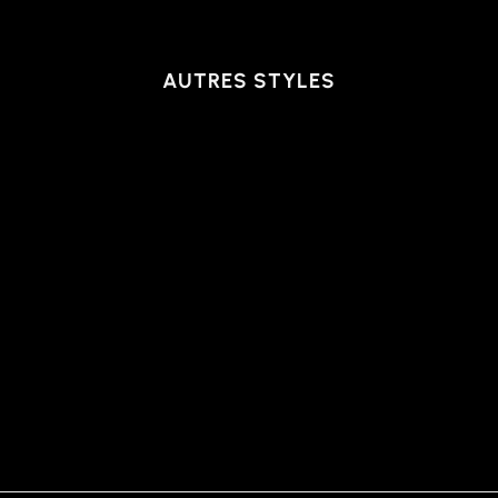
AUTRES STYLES
PANTALON |
WINCHESTER, CHESTNUT