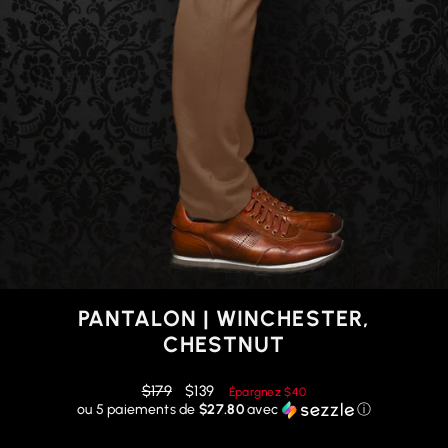
PANTALON | WINCHESTER,
CHESTNUT
Prix
Prix
$179
$139
Épargnez
$40
régulier
réduit
ou 5 paiements de
$27.80
avec
ⓘ