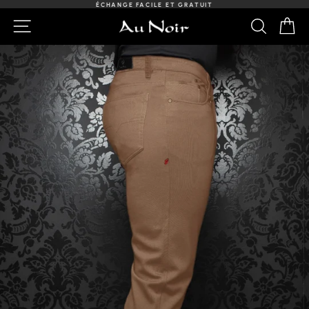
Passer
ÉCHANGE FACILE ET GRATUIT
au
Diaporama
NAVIGATION
RECHER
PA
contenu
Pause