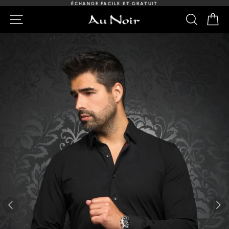
Passer
ÉCHANGE FACILE ET GRATUIT
au
Diaporama
NAVIGATION
RECHER
PA
contenu
Pause