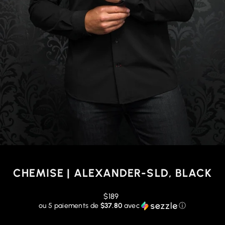
CHEMISE | ALEXANDER-SLD, BLACK
Prix
$189
régulier
ou 5 paiements de
$37.80
avec
ⓘ