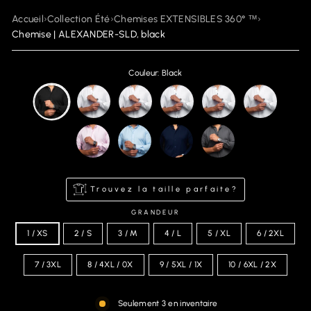
Accueil
›
Collection Été
›
Chemises EXTENSIBLES 360° ™
›
Chemise | ALEXANDER-SLD, black
Couleur: Black
Trouvez la taille parfaite?
GRANDEUR
1 / XS
2 / S
3 / M
4 / L
5 / XL
6 / 2XL
7 / 3XL
8 / 4XL / 0X
9 / 5XL / 1X
10 / 6XL / 2X
Seulement 3 en inventaire