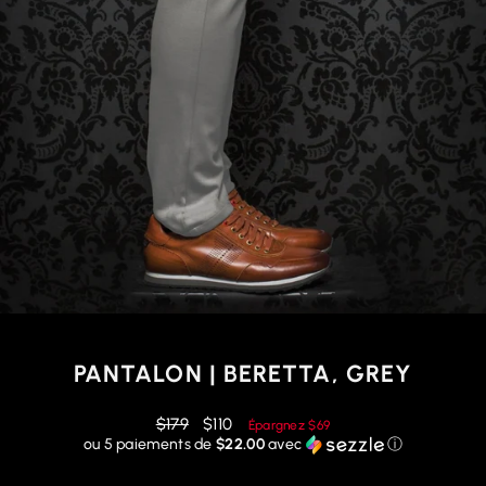
PANTALON | BERETTA, GREY
Prix
Prix
$179
$110
Épargnez
$69
régulier
réduit
ou 5 paiements de
$22.00
avec
ⓘ