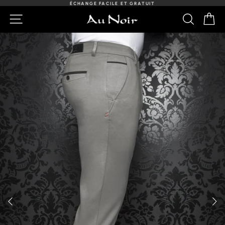
Passer
ÉCHANGE FACILE ET GRATUIT
au
Diaporama
NAVIGATION
RECHER
PA
contenu
Pause