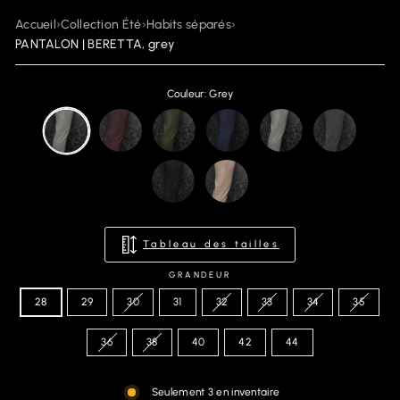
Accueil
›
Collection Été
›
Habits séparés
›
PANTALON | BERETTA, grey
Couleur: Grey
Tableau des tailles
GRANDEUR
28
29
30
31
32
33
34
35
36
38
40
42
44
Seulement 3 en inventaire