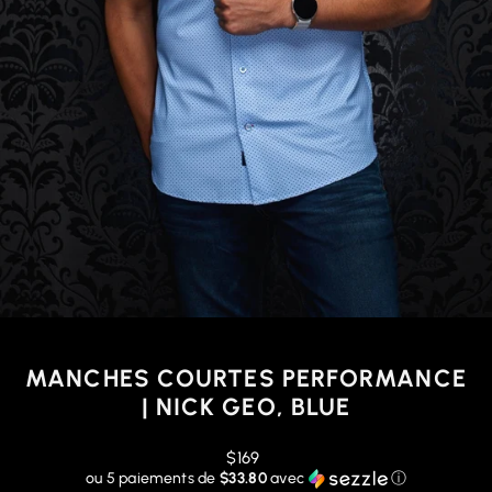
MANCHES COURTES PERFORMANCE
| NICK GEO, BLUE
Prix
$169
régulier
ou 5 paiements de
$33.80
avec
ⓘ