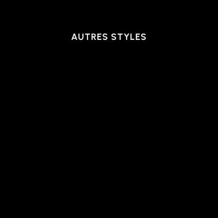
AUTRES STYLES
MANCHES COURTES
PERFORMANCE | NICK
GEO, BLUE