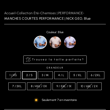
Accueil
›
Collection Été
›
Chemises | PERFORMANCE
›
MANCHES COURTES PERFORMANCE | NICK GEO, Blue
Couleur: Blue
Trouvez la taille parfaite?
GRANDEUR
1 / XS
2 / S
3 / M
4 / L
5 / XL
6 / 2XL
7 / 3XL
8 / 4XL / 0X
9 / 5XL / 1X
10 / 6XL / 2X
Seulement 7 en inventaire