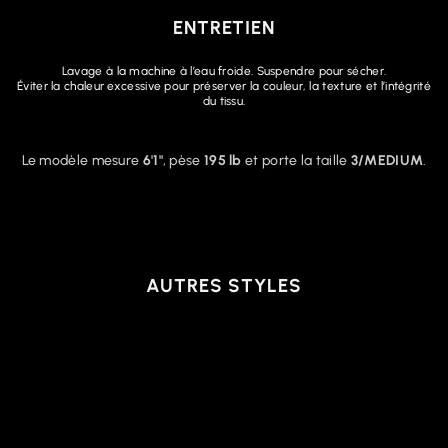
ENTRETIEN
Lavage à la machine à l’eau froide. Suspendre pour sécher.
Éviter la chaleur excessive pour préserver la couleur, la texture et l’intégrité
du tissu.
Le modèle mesure
6'1"
, pèse
195 lb
et porte la taille
3/MEDIUM
.
AUTRES STYLES