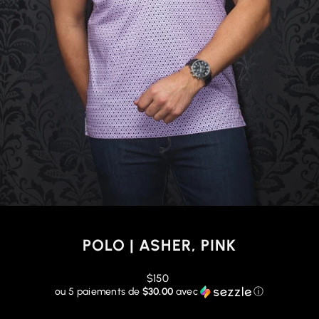
POLO | ASHER, PINK
Prix
$150
régulier
ou 5 paiements de
$30.00
avec
ⓘ