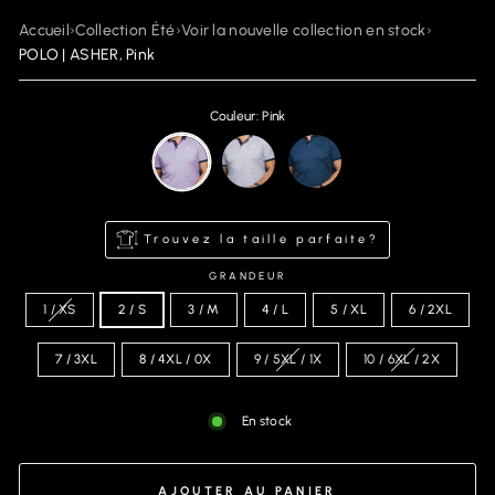
Accueil
›
Collection Été
›
Voir la nouvelle collection en stock
›
POLO | ASHER, Pink
Couleur: Pink
Trouvez la taille parfaite?
GRANDEUR
1 / XS
2 / S
3 / M
4 / L
5 / XL
6 / 2XL
7 / 3XL
8 / 4XL / 0X
9 / 5XL / 1X
10 / 6XL / 2X
En stock
AJOUTER AU PANIER