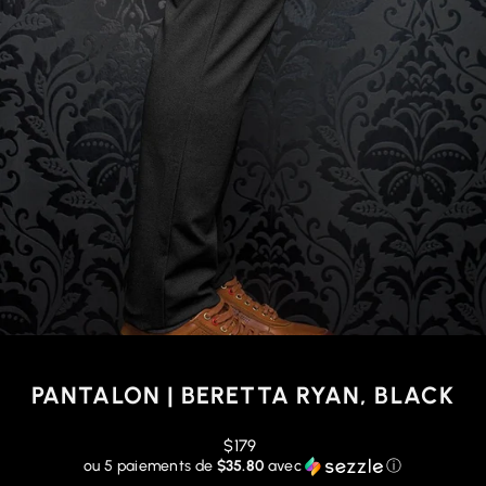
PANTALON | BERETTA RYAN, BLACK
Prix
$179
régulier
ou 5 paiements de
$35.80
avec
ⓘ