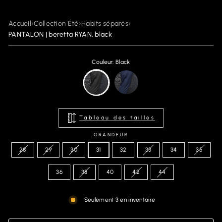
Accueil
›
Collection Été
›
Habits séparés
›
PANTALON | beretta RYAN, black
Couleur: Black
Tableau des tailles
GRANDEUR
28
29
30
31
32
33
34
35
36
38
40
42
44
Seulement 3 en inventaire