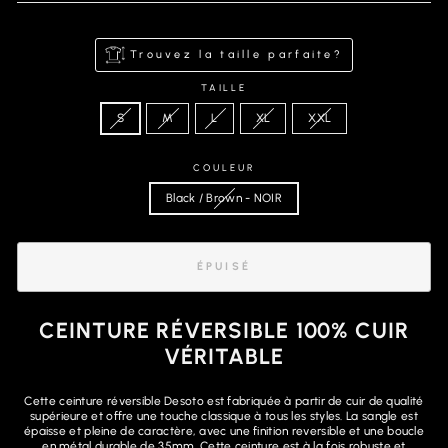
Trouvez la taille parfaite?
TAILLE
S
M
L
XL
XXL
COULEUR
Black / Brown - NOIR
ÉPUISÉ
CEINTURE RÉVERSIBLE 100% CUIR
VÉRITABLE
Cette ceinture réversible Desoto est fabriquée à partir de cuir de qualité
supérieure et offre une touche classique à tous les styles. La sangle est
épaisse et pleine de caractère, avec une finition reversible et une boucle
en métal durable de 35mm. Cette ceinture est à la fois robuste et