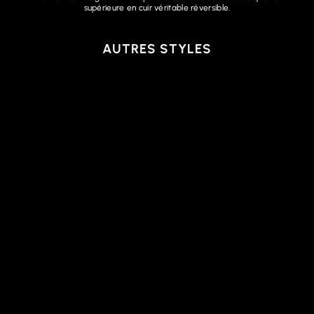
supérieure en cuir véritable réversible.
AUTRES STYLES
Épuisé
CEINTURE RÉVERSIBLE |
DESOTO NOIR, NOIR-
BRUN