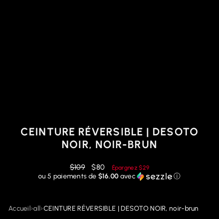
CEINTURE RÉVERSIBLE | DESOTO
NOIR, NOIR-BRUN
Prix
Prix
$109
$80
Épargnez
$29
régulier
réduit
ou 5 paiements de
$16.00
avec
ⓘ
Accueil
›
all
›
CEINTURE RÉVERSIBLE | DESOTO NOIR, noir-brun