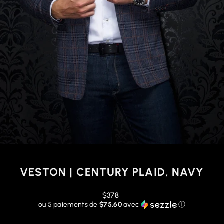
VESTON | CENTURY PLAID, NAVY
Prix
$378
régulier
ou 5 paiements de
$75.60
avec
ⓘ