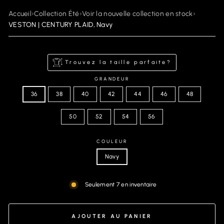
Accueil
›
Collection Été
›
Voir la nouvelle collection en stock
›
VESTON | CENTURY PLAID, Navy
Trouvez la taille parfaite?
GRANDEUR
36
38
40
42
44
46
48
50
52
54
56
COULEUR
Navy
Seulement 7 en inventaire
AJOUTER AU PANIER