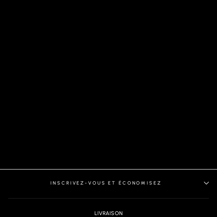
VESTON | CENTURY
PLAID, NAVY
INSCRIVEZ-VOUS ET ÉCONOMISEZ
LIVRAISON