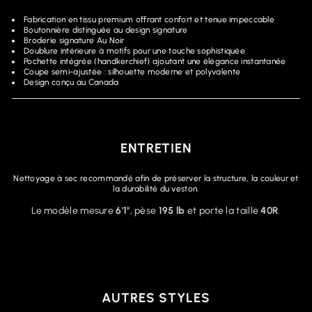
Fabrication en tissu premium offrant confort et tenue impeccable
Boutonnière distinguée au design signature
Broderie signature Au Noir
Doublure intérieure à motifs pour une touche sophistiquée
Pochette intégrée (handkerchief) ajoutant une élégance instantanée
Coupe semi-ajustée : silhouette moderne et polyvalente
Design conçu au Canada
ENTRETIEN
Nettoyage à sec recommandé afin de préserver la structure, la couleur et
la durabilité du veston.
Le modèle mesure
6'1"
, pèse
195 lb
et porte la taille
40R
.
AUTRES STYLES