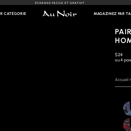
ÉCHANGE FACILE ET GRATUIT
Diaporama
Pause
AR CATÉGORIE
MAGAZINEZ PAR TA
PAI
HO
Prix
$24
régulier
ou 4 pa
Accueil
›