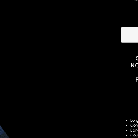
NO
Lon
Cot
Ban
Cou