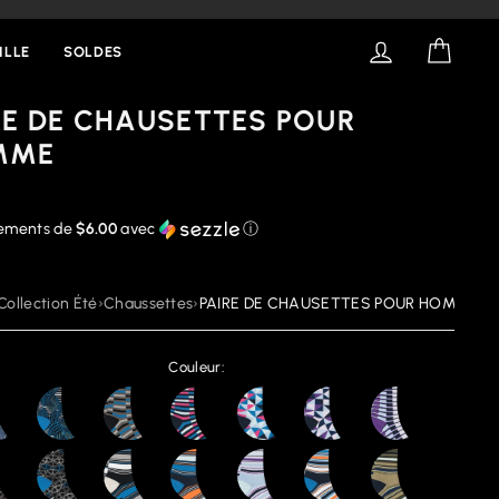
SE CONNECT
PANIE
ILLE
SOLDES
RE DE CHAUSETTES POUR
MME
iements de
$6.00
avec
ⓘ
Collection Été
›
Chaussettes
›
PAIRE DE CHAUSETTES POUR HOMME
Couleur: