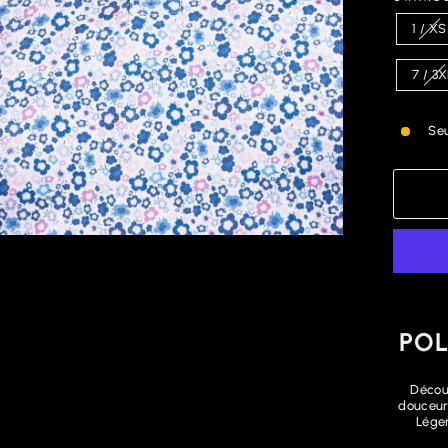
1 / XS
7 / 3
Seu
POL
Décou
douceur 
Léger