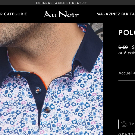
ÉCHANGE FACILE ET GRATUIT
Diaporama
Pause
AR CATÉGORIE
MAGAZINEZ PAR TA
POL
Prix
P
$150
$
régulier
r
ou 5 pa
Accueil
›
Tr
GRAND