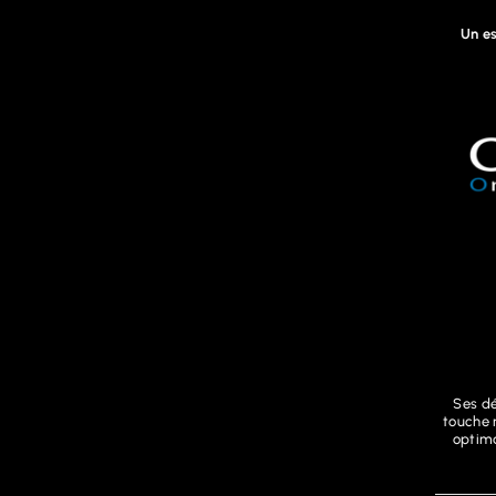
Un es
Ses dé
touche r
optima