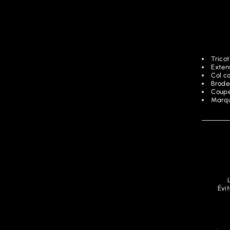
Tricot
Exten
Col co
Brode
Coupe
Marqu
Évit