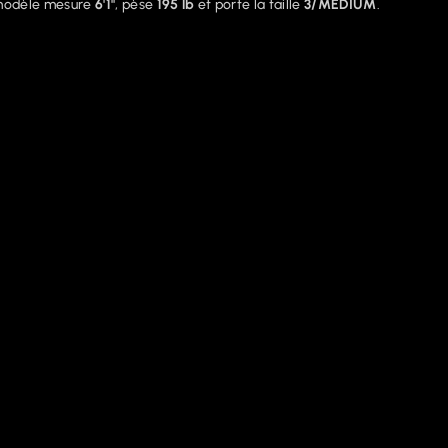
modèle mesure
6'1"
, pèse
195 lb
et porte la taille
3/MEDIUM
.