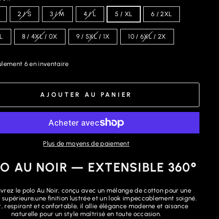
2 / S
3 / M
4 / L
5 / XL
6 / 2XL
XL
8 / 4XL / 0X
9 / 5XL / 1X
10 / 6XL / 2X
lement 6 en inventaire
AJOUTER AU PANIER
Plus de moyens de paiement
O AU NOIR — EXTENSIBLE 360°
vrez le polo Au Noir, conçu avec un mélange de cotton pour une
supérieure,une finition lustrée et un look impeccablement soigné.
, respirant et confortable, il allie élégance moderne et aisance
naturelle pour un style maîtrisé en toute occasion.