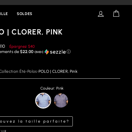
SE CONNECT
PANIE
ILLE
SOLDES
O | CLORER, PINK
rix
110
Épargnez
$40
éduit
iements de
$22.00
avec
ⓘ
Collection Été
›
Polos
›
POLO | CLORER, Pink
Couleur: Pink
ouvez la taille parfaite?
EUR