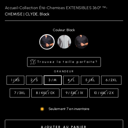
Accueil
›
Collection Été
›
Chemises EXTENSIBLES 360° ™
›
CHEMISE | CLYDE, Black
Couleur: Black
Trouvez la taille parfaite?
GRANDEUR
1 / XS
2 / S
3 / M
4 / L
5 / XL
6 / 2XL
7 / 3XL
8 / 4XL / 0X
9 / 5XL / 1X
10 / 6XL / 2X
Seulement 7 en inventaire
AJOUTER AU PANIER