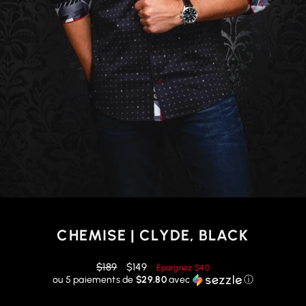
CHEMISE | CLYDE, BLACK
Prix
Prix
$189
$149
Épargnez
$40
régulier
réduit
ou 5 paiements de
$29.80
avec
ⓘ