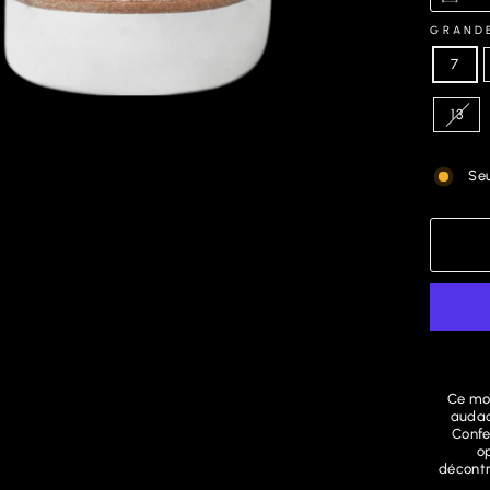
GRAND
7
13
Seu
Ce moc
audac
Confe
o
décontr