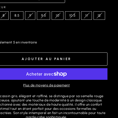
EUR
8
8.5
9
9.5
10
10.5
11
12
lement 5 en inventaire
AJOUTER AU PANIER
Plus de moyens de paiement
assin gris, élégant et raffiné, se distingue par sa semelle rouge
ieuse, ajoutant une touche de modernité à un design classique.
ctionné avec des matériaux de haute qualité, il offre un confort
ptimal tout en étant parfait pour des occasions formelles ou
actées. Son style intemporel en fait un incontournable pour toute
garde-robe sophistiquée.