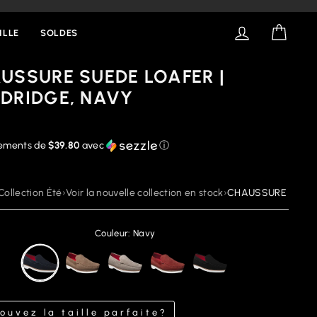
SE CONNECT
PANIE
ILLE
SOLDES
USSURE SUEDE LOAFER |
DRIDGE, NAVY
iements de
$39.80
avec
ⓘ
Collection Été
›
Voir la nouvelle collection en stock
›
CHAUSSURE SUEDE 
Couleur: Navy
ouvez la taille parfaite?