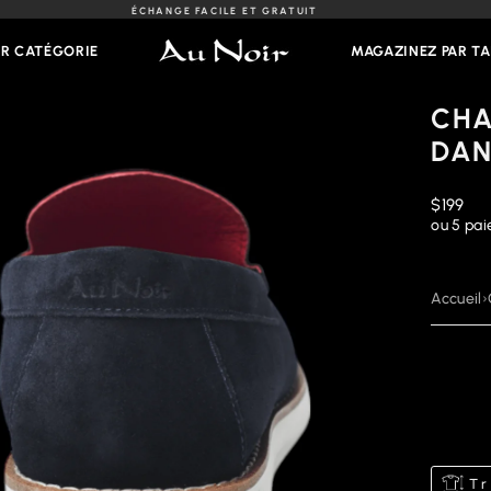
ÉCHANGE FACILE ET GRATUIT
Diaporama
Pause
AR CATÉGORIE
MAGAZINEZ PAR TA
CHA
DAN
Prix
$199
régulier
ou 5 pa
Accueil
›
Tr