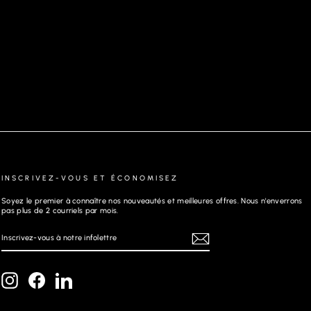
CHAUSSURE SUEDE LOAFER | DANDRIDGE,
NAVY
INSCRIVEZ-VOUS ET ÉCONOMISEZ
Soyez le premier à connaître nos nouveautés et meilleures offres. Nous n'enverrons
pas plus de 2 courriels par mois.
INSCRIVEZ-
S'INSCRIRE
VOUS
À
NOTRE
INFOLETTRE
Instagram
Facebook
LinkedIn