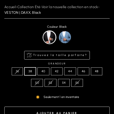
Accueil
›
Collection Été
›
Voir la nouvelle collection en stock
›
VESTON | DAXX, Black
Couleur: Black
Trouvez la taille parfaite?
GRANDEUR
36
38
40
42
44
46
48
50
52
54
56
Seulement 1 en inventaire
AJOUTER AU PANIER