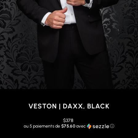
VESTON | DAXX, BLACK
Prix
$378
régulier
ou 5 paiements de
$75.60
avec
ⓘ