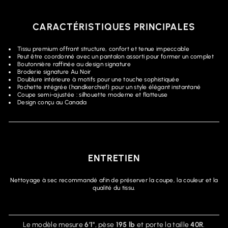
CARACTÉRISTIQUES PRINCIPALES
Tissu premium offrant structure, confort et tenue impeccable
Peut être coordonné avec un pantalon assorti pour former un complet
Boutonnière raffinée au design signature
Broderie signature Au Noir
Doublure intérieure à motifs pour une touche sophistiquée
Pochette intégrée (handkerchief) pour un style élégant instantané
Coupe semi-ajustée : silhouette moderne et flatteuse
Design conçu au Canada
ENTRETIEN
Nettoyage à sec recommandé afin de préserver la coupe, la couleur et la
qualité du tissu.
Le modèle mesure
6'1"
, pèse
195 lb
et porte la taille
40R
.