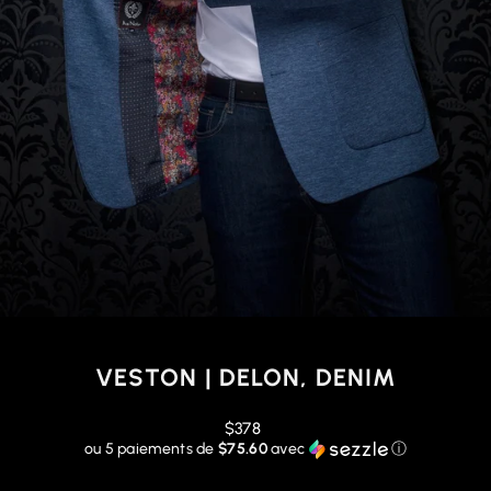
VESTON | DELON, DENIM
Prix
$378
régulier
ou 5 paiements de
$75.60
avec
ⓘ