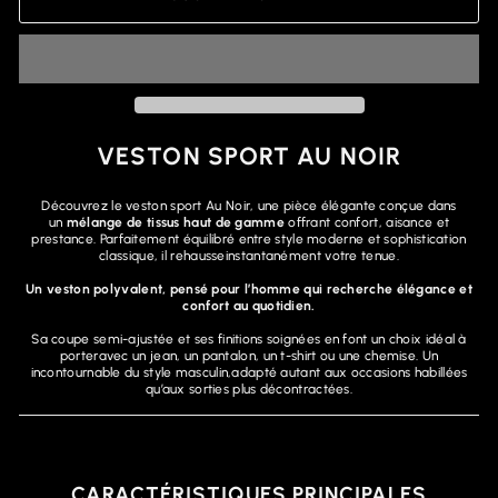
VESTON SPORT AU NOIR
Découvrez le veston sport Au Noir, une pièce élégante conçue dans
un
mélange de tissus haut de gamme
offrant confort, aisance et
prestance. Parfaitement équilibré entre style moderne et sophistication
classique, il rehausseinstantanément votre tenue.
Un veston polyvalent, pensé pour l’homme qui recherche élégance et
confort au quotidien.
Sa coupe semi-ajustée et ses finitions soignées en font un choix idéal à
porteravec un jean, un pantalon, un t-shirt ou une chemise. Un
incontournable du style masculin,adapté autant aux occasions habillées
qu’aux sorties plus décontractées.
CARACTÉRISTIQUES PRINCIPALES