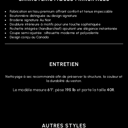
Fabrication en tissu premium offrant confort et tenue impeccable
Boutonnière distinguée au design signature
Broderie signature Au Noir
Doublure intérieure à motifs pour une touche sophistiquée
Pochette intégrée (handkerchief) ajoutant une élégance instantanée
Coupe semi-ajustée : silhouette moderne et polyvalente
Design conçu au Canada
ENTRETIEN
Nettoyage à sec recommandé afin de préserver la structure, la couleur et
la durabilité du veston.
Le modèle mesure
6'1"
, pèse
195 lb
et porte la taille
40R
.
AUTRES STYLES