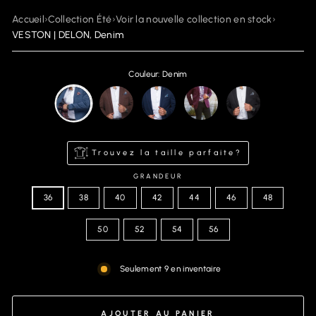
Accueil
›
Collection Été
›
Voir la nouvelle collection en stock
›
VESTON | DELON, Denim
Couleur: Denim
Trouvez la taille parfaite?
GRANDEUR
36
38
40
42
44
46
48
50
52
54
56
Seulement 9 en inventaire
AJOUTER AU PANIER