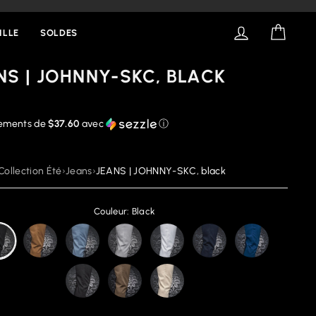
SE CONNECT
PANIE
ILLE
SOLDES
NS | JOHNNY-SKC, BLACK
iements de
$37.60
avec
ⓘ
Collection Été
›
Jeans
›
JEANS | JOHNNY-SKC, black
Couleur: Black