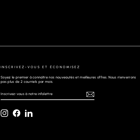
JEANS | JOHNNY-SKC, BLACK
INSCRIVEZ-VOUS ET ÉCONOMISEZ
Soyez le premier à connaître nos nouveautés et meilleures offres. Nous n'enverrons
pas plus de 2 courriels par mois.
INSCRIVEZ-
S'INSCRIRE
VOUS
À
NOTRE
INFOLETTRE
Instagram
Facebook
LinkedIn