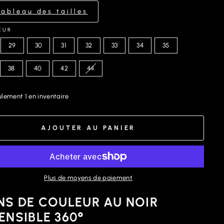
Tableau des tailles
EUR
29
30
31
32
33
34
35
38
40
42
44
lement 1 en inventaire
AJOUTER AU PANIER
Plus de moyens de paiement
NS DE COULEUR AU NOIR
ENSIBLE 360°