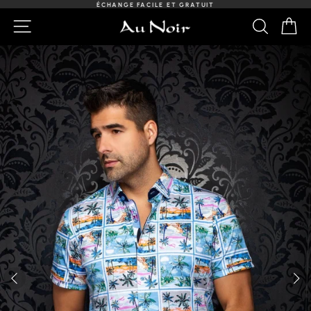
Passer
ÉCHANGE FACILE ET GRATUIT
au
Diaporama
NAVIGATION
RECHER
PA
contenu
Pause