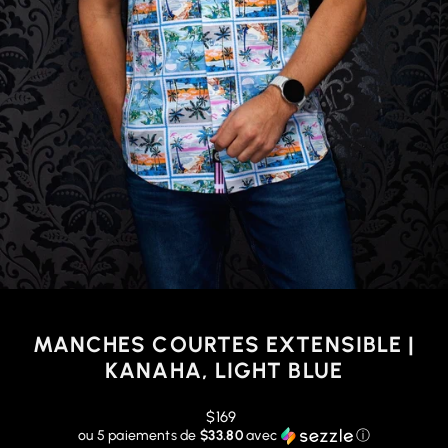
MANCHES COURTES EXTENSIBLE |
KANAHA, LIGHT BLUE
Prix
$169
régulier
ou 5 paiements de
$33.80
avec
ⓘ