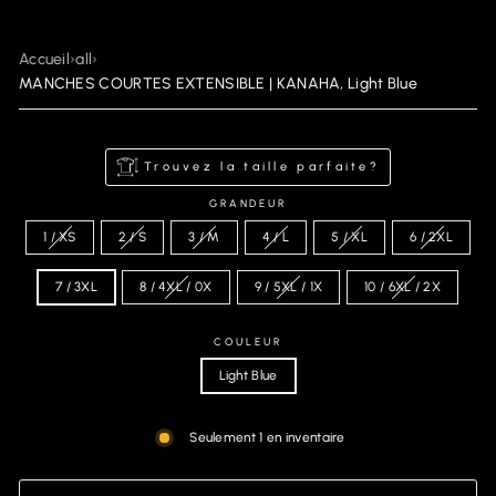
Accueil
›
all
›
MANCHES COURTES EXTENSIBLE | KANAHA, Light Blue
Trouvez la taille parfaite?
GRANDEUR
1 / XS
2 / S
3 / M
4 / L
5 / XL
6 / 2XL
7 / 3XL
8 / 4XL / 0X
9 / 5XL / 1X
10 / 6XL / 2X
COULEUR
Light Blue
Seulement 1 en inventaire