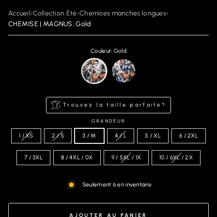
Accueil
›
Collection Été
›
Chemises manches longues
›
CHEMISE | MAGNUS, Gold
Couleur: Gold
Trouvez la taille parfaite?
GRANDEUR
1 / XS
2 / S
3 / M
4 / L
5 / XL
6 / 2XL
7 / 3XL
8 / 4XL / 0X
9 / 5XL / 1X
10 / 6XL / 2X
Seulement 6 en inventaire
AJOUTER AU PANIER