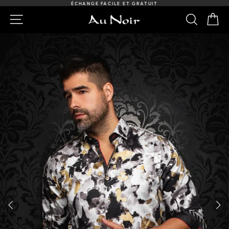
Passer
ÉCHANGE FACILE ET GRATUIT
au
Diaporama
NAVIGATION
RECHER
PA
contenu
Pause