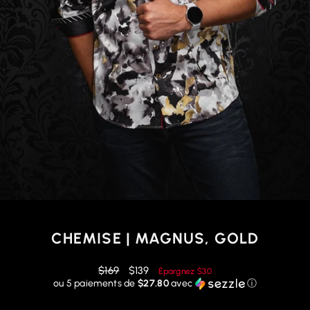
CHEMISE | MAGNUS, GOLD
Prix
Prix
$169
$139
Épargnez
$30
régulier
réduit
ou 5 paiements de
$27.80
avec
ⓘ