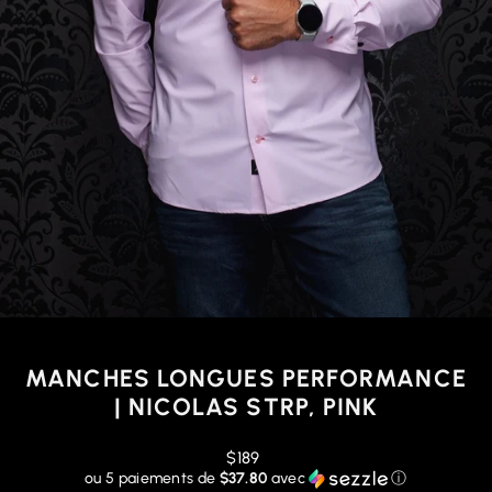
MANCHES LONGUES PERFORMANCE
| NICOLAS STRP, PINK
Prix
$189
régulier
ou 5 paiements de
$37.80
avec
ⓘ