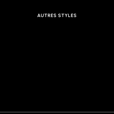
AUTRES STYLES
MANCHES LONGUES
PERFORMANCE |
NICOLAS STRP, PINK