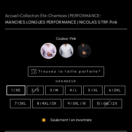
Accueil
›
Collection Été
›
Chemises | PERFORMANCE
›
MANCHES LONGUES PERFORMANCE | NICOLAS STRP, Pink
Couleur: Pink
Trouvez la taille parfaite?
GRANDEUR
1 / XS
2 / S
3 / M
4 / L
5 / XL
6 / 2XL
7 / 3XL
8 / 4XL / 0X
9 / 5XL / 1X
10 / 6XL / 2X
Seulement 1 en inventaire