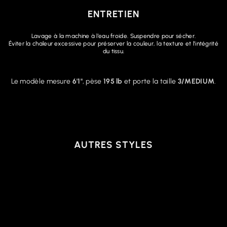
ENTRETIEN
Lavage à la machine à l’eau froide. Suspendre pour sécher.
Éviter la chaleur excessive pour préserver la couleur, la texture et l’intégrité
du tissu.
Le modèle mesure
6'1"
, pèse
195 lb
et porte la taille
3/MEDIUM
.
AUTRES STYLES