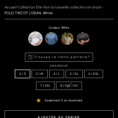
Accueil
›
Collection Été
›
Voir la nouvelle collection en stock
›
POLO TRICOT | OBAN, White
Couleur: White
Trouvez la taille parfaite?
GRANDEUR
2 / S
3 / M
4 / L
5 / XL
6 / 2XL
7 / 3XL
8 / 4XL / 0X
Seulement 5 en inventaire
AJOUTER AU PANIER