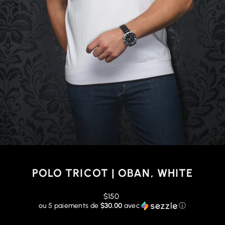
POLO TRICOT | OBAN, WHITE
Prix
$150
régulier
ou 5 paiements de
$30.00
avec
ⓘ