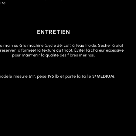
aire
ENTRETIEN
la main ou à la machine (cycle délicat) à l’eau froide. Sécher à plat
réserver la formeet la texture du tricot. Éviter la chaleur excessive
pour maintenir la qualité des fibres mérinos.
modèle mesure
6'1"
, pèse
195 lb
et porte la taille
3/MEDIUM
.