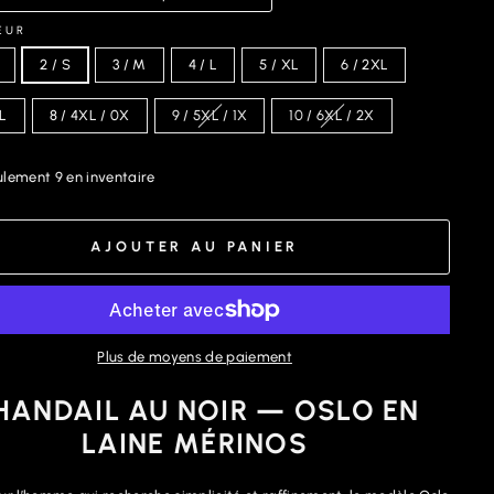
EUR
2 / S
3 / M
4 / L
5 / XL
6 / 2XL
XL
8 / 4XL / 0X
9 / 5XL / 1X
10 / 6XL / 2X
lement 9 en inventaire
AJOUTER AU PANIER
Plus de moyens de paiement
HANDAIL AU NOIR — OSLO EN
LAINE MÉRINOS