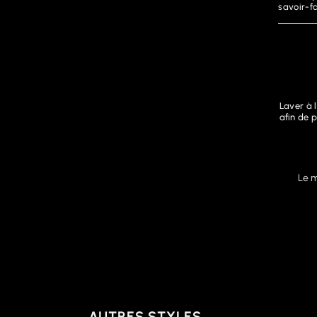
savoir-f
Laver à 
afin de p
Le 
AUTRES STYLES