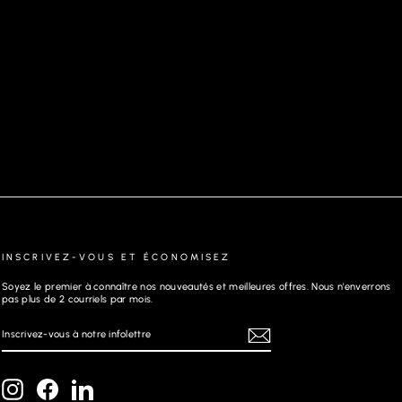
CHANDAIL EN LAINE MÉRINOS | OSLO,
TAUPE
INSCRIVEZ-VOUS ET ÉCONOMISEZ
Soyez le premier à connaître nos nouveautés et meilleures offres. Nous n'enverrons
pas plus de 2 courriels par mois.
INSCRIVEZ-
S'INSCRIRE
VOUS
À
NOTRE
INFOLETTRE
Instagram
Facebook
LinkedIn