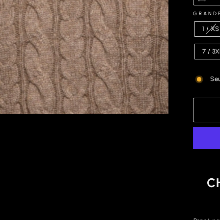
GRAND
1 / XS
7 / 3
Seu
C