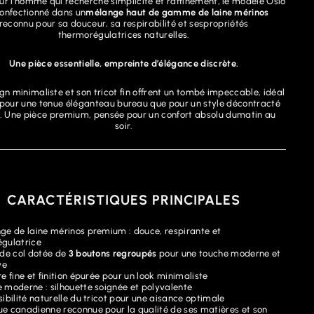
ur l’homme qui recherche simplicité et raffinement, le modèle Oslo
confectionné dans un
mélange haut de gamme de laine mérinos
reconnu pour sa douceur, sa respirabilité et sespropriétés
thermorégulatrices naturelles.
Une pièce essentielle, empreinte d’élégance discrète.
gn minimaliste et son tricot fin offrent un tombé impeccable, idéal
pour une tenue éléganteau bureau que pour un style décontracté
. Une pièce premium, pensée pour un confort absolu dumatin au
soir.
CARACTÉRISTIQUES PRINCIPALES
ge de laine mérinos premium : douce, respirante et
gulatrice
 de col dotée de
3 boutons regroupés
pour une touche moderne et
ve
e fine et finition épurée pour un look minimaliste
 moderne : silhouette soignée et polyvalente
ibilité naturelle du tricot pour une aisance optimale
e canadienne reconnue pour la qualité de ses matières et son