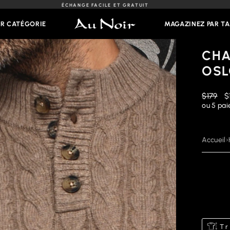
ÉCHANGE FACILE ET GRATUIT
Diaporama
Pause
AR CATÉGORIE
MAGAZINEZ PAR TA
CHA
OSL
Prix
Pr
$179
$
régulier
r
ou 5 pa
Accueil
›
Tr