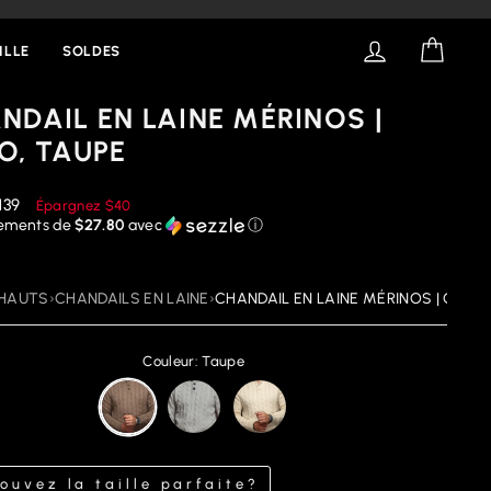
SE CONNECT
PANIE
ILLE
SOLDES
NDAIL EN LAINE MÉRINOS |
O, TAUPE
ix
139
Épargnez
$40
éduit
iements de
$27.80
avec
ⓘ
HAUTS
›
CHANDAILS EN LAINE
›
CHANDAIL EN LAINE MÉRINOS | OSLO,
Couleur: Taupe
ouvez la taille parfaite?