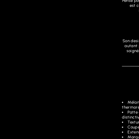
Pensé po
est 
Son desi
autant 
soigné
Mélan
thermoré
Patte
distincti
Textur
Coupe
Extens
Marqu