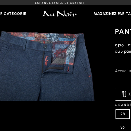
LIVRAISON GRATUITE SUR LES COMM
Diaporama
Pause
AR CATÉGORIE
MAGAZINEZ PAR TA
PAN
Prix
Pr
$179
$
régulier
r
ou 5 pa
Accueil
›
GRAND
28
36