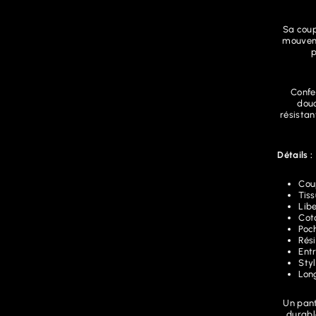
Sa coup
mouveme
p
Confe
douc
résistan
Détails :
Cou
Tiss
Lib
Cot
Poc
Rés
Entr
Styl
Lon
Un pant
durabl