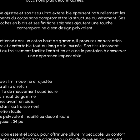
occasions plus décontractées.
e ajustée et son tissu ultra extensible épousent naturellement les
nts du corps sans compromettre la structure du vêtement. Ses
oches en biais et ses finitions soignées ajoutent une touche
contemporaine à son design polyvalent.
ctionné dans un coton haut de gamme, il procure une sensation
e et confortable tout au long de la journée. Son tissu innovant
t au froissement facilite l’entretien et aide le pantalon à conserver
une apparence impeccable.
pe slim moderne et ajustée
u ultra stretch
erté de mouvement supérieure
on haut de gamme
hes avant en biais
istant au froissement
etien facile
e polyvalent, habillé ou décontracté
gueur : 34 po
alon essentiel conçu pour offrir une allure impeccable, un confort
e et une performance adaptée à un mode de vie en mouvement.