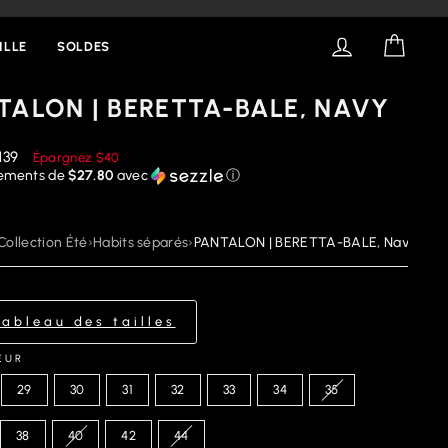
ANDES DE $125+
SE CONNECT
PANIE
ILLE
SOLDES
TALON | BERETTA-BALE, NAVY
ix
139
Épargnez
$40
éduit
iements de
$27.80
avec
ⓘ
Collection Été
›
Habits séparés
›
PANTALON | BERETTA-BALE, Navy
Tableau des tailles
EUR
29
30
31
32
33
34
35
38
40
42
44