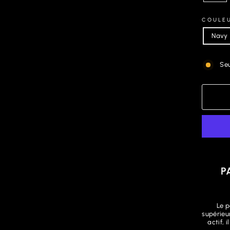
COULE
Navy
Seu
P
Le 
supérieu
actif, 