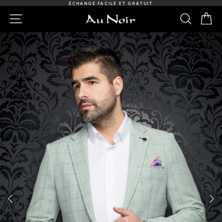
Passer
ÉCHANGE FACILE ET GRATUIT
au
Diaporama
NAVIGATION
RECHER
PA
contenu
Pause