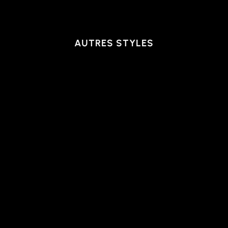
AUTRES STYLES
VESTON | PICCOLI,
GREEN