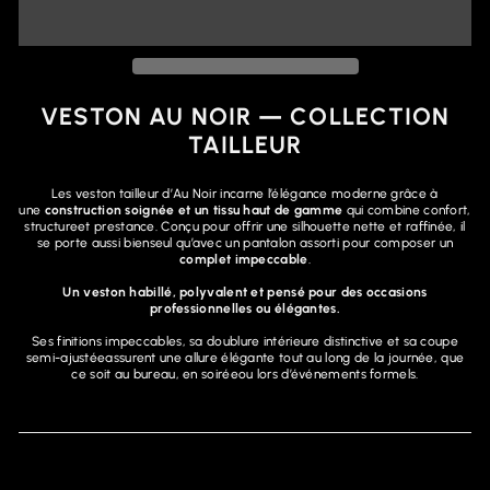
VESTON AU NOIR — COLLECTION
TAILLEUR
Les veston tailleur d’Au Noir incarne l’élégance moderne grâce à
une
construction soignée et un tissu haut de gamme
qui combine confort,
structureet prestance. Conçu pour offrir une silhouette nette et raffinée, il
se porte aussi bienseul qu’avec un pantalon assorti pour composer un
complet impeccable
.
Un veston habillé, polyvalent et pensé pour des occasions
professionnelles ou élégantes.
Ses finitions impeccables, sa doublure intérieure distinctive et sa coupe
semi-ajustéeassurent une allure élégante tout au long de la journée, que
ce soit au bureau, en soiréeou lors d’événements formels.