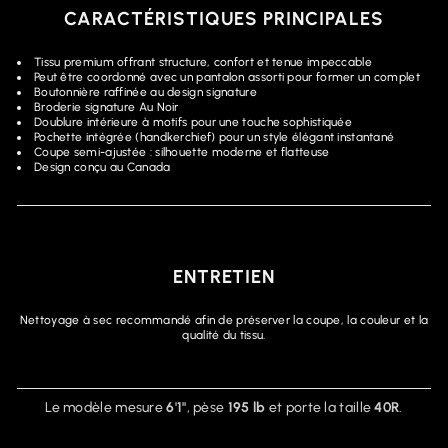
CARACTÉRISTIQUES PRINCIPALES
Tissu premium offrant structure, confort et tenue impeccable
Peut être coordonné avec un pantalon assorti pour former un complet
Boutonnière raffinée au design signature
Broderie signature Au Noir
Doublure intérieure à motifs pour une touche sophistiquée
Pochette intégrée (handkerchief) pour un style élégant instantané
Coupe semi-ajustée : silhouette moderne et flatteuse
Design conçu au Canada
ENTRETIEN
Nettoyage à sec recommandé afin de préserver la coupe, la couleur et la
qualité du tissu.
Le modèle mesure
6'1"
, pèse
195 lb
et porte la taille
40R
.