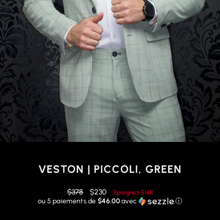
VESTON | PICCOLI, GREEN
Prix
Prix
$378
$230
Épargnez
$148
régulier
réduit
ou 5 paiements de
$46.00
avec
ⓘ