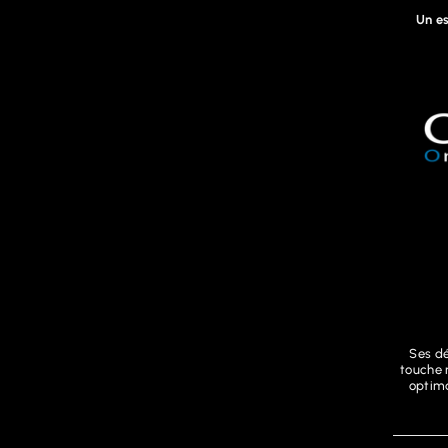
Un es
Ses dé
touche r
optima