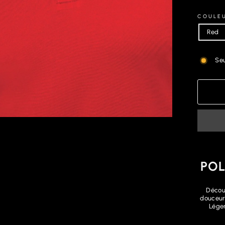
COULE
Red
Seu
POL
Décou
douceur 
Léger