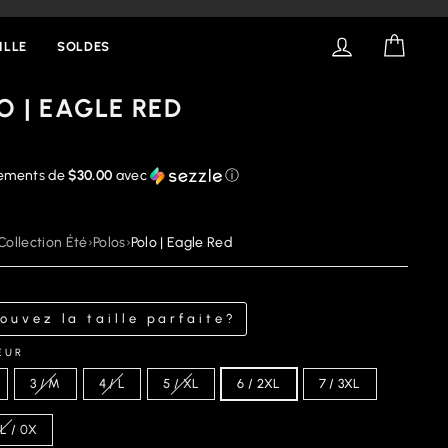
SE CONNECT
PANIE
ILLE
SOLDES
O | EAGLE RED
iements de
$30.00
avec
ⓘ
Collection Été
›
Polos
›
Polo | Eagle Red
ouvez la taille parfaite?
EUR
3 / M
4 / L
5 / XL
6 / 2XL
7 / 3XL
XL / 0X