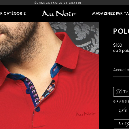
ÉCHANGE FACILE ET GRATUIT
Diaporama
Pause
AR CATÉGORIE
MAGAZINEZ PAR TA
POL
Prix
$150
régulier
ou 5 pa
Accueil
›
Tr
GRAND
2 / S
8 / 4