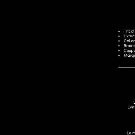
Tricot
Exten
Col co
Brode
Coupe
Marqu
Évit
Le 