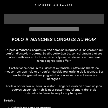
AJOUTER AU PANIER
POLO À MANCHES LONGUES
AU NOIR
Le polo à manches longues
Au Noir
combine l’élégance d’une chemise au
confort d’un polo moderne. Sa silhouette épurée, son col structuré et ses
finitions raffinées en font une pièce polyvalente, idéale pour créer une
tenue soignée sans effort.
Confectionné dans un tissu doux et extensible, il offre une liberté de
mouvement optimale et un confort durable tout au long de la journée. Ses
manches longues et ses poignets boutonnés renforcent son allure
distinguée.
Facile à porter seul ou sous un veston, il s’agence aussi bien avec un jean
qu’avec un pantalon habillé pour passer naturellement d’un style
décontracté à une tenue plus sophistiquée.
Détails :
Col polo moderne et structuré