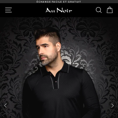
Passer
ÉCHANGE FACILE ET GRATUIT
au
Diaporama
NAVIGATION
RECHER
PA
contenu
Pause