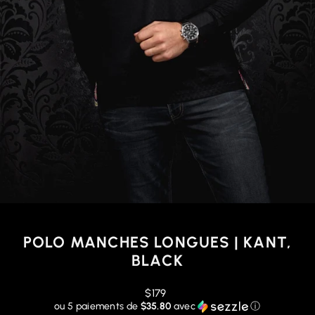
POLO MANCHES LONGUES | KANT,
BLACK
Prix
$179
régulier
ou 5 paiements de
$35.80
avec
ⓘ