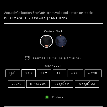
Accueil
›
Collection Été
›
Voir la nouvelle collection en stock
›
POLO MANCHES LONGUES | KANT, Black
Couleur: Black
Trouvez la taille parfaite?
GRANDEUR
1 / XS
2 / S
3 / M
4 / L
5 / XL
6 / 2XL
7 / 3XL
8 / 4XL / 0X
9 / 5XL / 1X
10 / 6XL / 2X
En stock