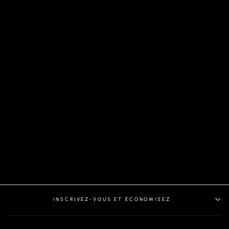
VESTON | REYNOLDS,
NAVY
INSCRIVEZ-VOUS ET ÉCONOMISEZ