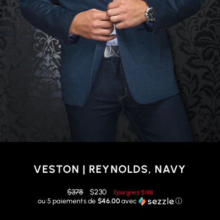
VESTON | REYNOLDS, NAVY
Prix
Prix
$378
$230
Épargnez
$148
régulier
réduit
ou 5 paiements de
$46.00
avec
ⓘ