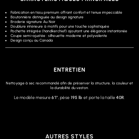
Fabrication en tissu premium offrant confort et tenue impeccable
Boutonnière distinguée au design signature
Broderie signature Au Noir
Doublure intérieure à motifs pour une touche sophistiquée
Pochette intégrée (handkerchief) ajoutant une élégance instantanée
Coupe semi-ajustée : silhouette moderne et polyvalente
Design conçu au Canada
ENTRETIEN
Nettoyage à sec recommandé afin de préserver la structure, la couleur et
la durabilité du veston.
Le modèle mesure
6'1"
, pèse
195 lb
et porte la taille
40R
.
AUTRES STYLES