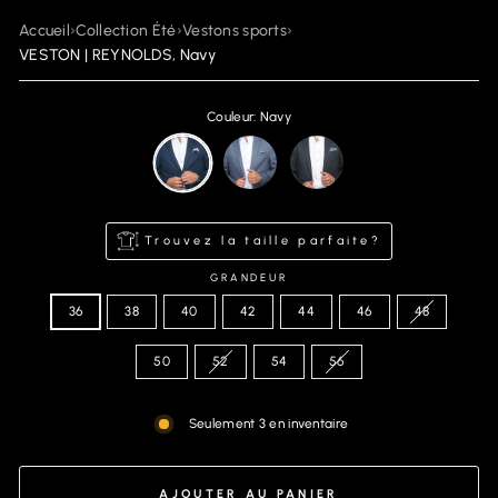
Accueil
›
Collection Été
›
Vestons sports
›
VESTON | REYNOLDS, Navy
Couleur: Navy
Trouvez la taille parfaite?
GRANDEUR
36
38
40
42
44
46
48
50
52
54
56
Seulement 3 en inventaire
AJOUTER AU PANIER