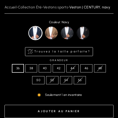
Accueil
›
Collection Été
›
Vestons sports
›
Veston | CENTURY, navy
Couleur: Navy
Trouvez la taille parfaite?
GRANDEUR
36
38
40
42
44
46
48
50
52
54
56
Seulement 1 en inventaire
AJOUTER AU PANIER