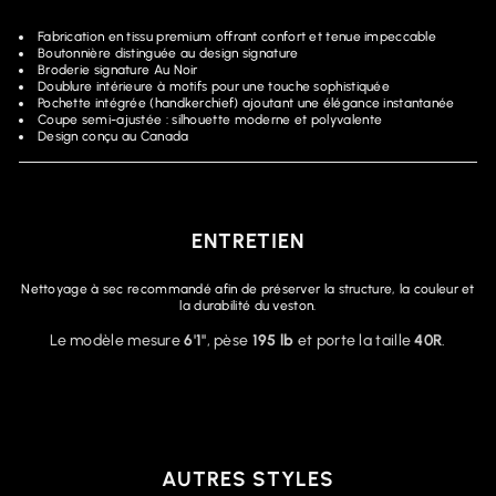
Fabrication en tissu premium offrant confort et tenue impeccable
Boutonnière distinguée au design signature
Broderie signature Au Noir
Doublure intérieure à motifs pour une touche sophistiquée
Pochette intégrée (handkerchief) ajoutant une élégance instantanée
Coupe semi-ajustée : silhouette moderne et polyvalente
Design conçu au Canada
ENTRETIEN
Nettoyage à sec recommandé afin de préserver la structure, la couleur et
la durabilité du veston.
Le modèle mesure
6'1"
, pèse
195 lb
et porte la taille
40R
.
AUTRES STYLES