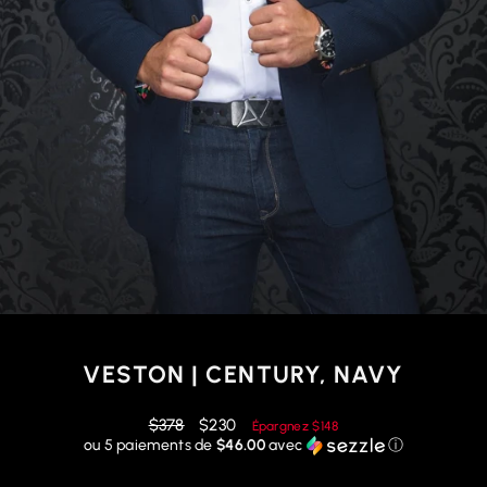
VESTON | CENTURY, NAVY
Prix
Prix
$378
$230
Épargnez
$148
régulier
réduit
ou 5 paiements de
$46.00
avec
ⓘ