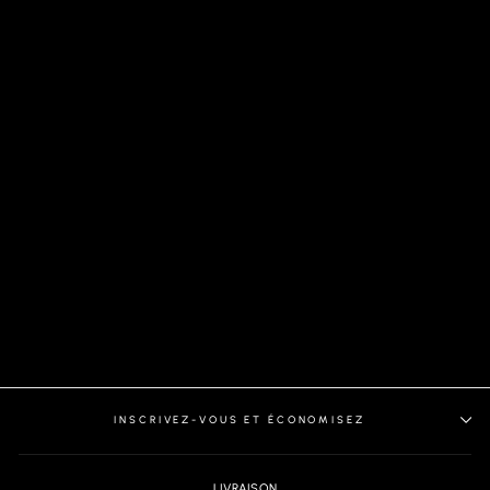
VESTON | CENTURY,
NAVY
INSCRIVEZ-VOUS ET ÉCONOMISEZ
LIVRAISON