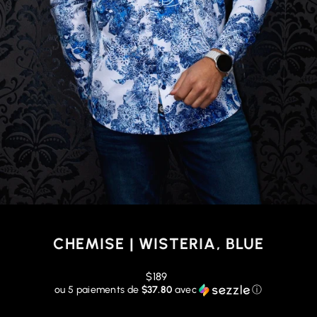
CHEMISE | WISTERIA, BLUE
Prix
$189
régulier
ou 5 paiements de
$37.80
avec
ⓘ