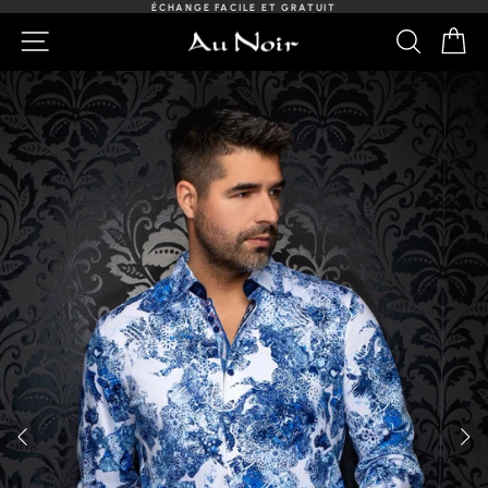
Passer
ÉCHANGE FACILE ET GRATUIT
au
Diaporama
NAVIGATION
RECHER
PA
contenu
Pause