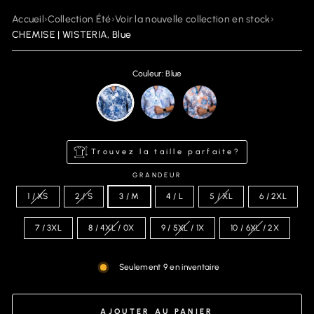
Accueil
›
Collection Été
›
Voir la nouvelle collection en stock
›
CHEMISE | WISTERIA, Blue
Couleur: Blue
Trouvez la taille parfaite?
GRANDEUR
1 / XS
2 / S
3 / M
4 / L
5 / XL
6 / 2XL
7 / 3XL
8 / 4XL / 0X
9 / 5XL / 1X
10 / 6XL / 2X
Seulement 9 en inventaire
AJOUTER AU PANIER