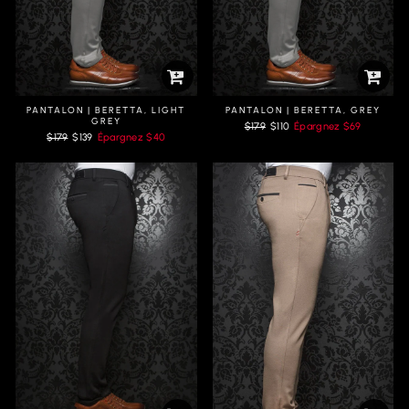
PANTALON | BERETTA, LIGHT
PANTALON | BERETTA, GREY
GREY
Prix
Prix
$179
$110
Épargnez
$69
Prix
Prix
$179
$139
Épargnez
$40
régulier
réduit
régulier
réduit