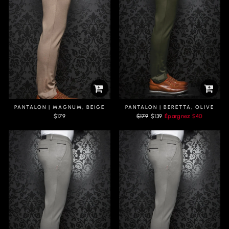
PANTALON | MAGNUM, BEIGE
PANTALON | BERETTA, OLIVE
Prix
Prix
$179
$179
$139
Épargnez
$40
régulier
réduit