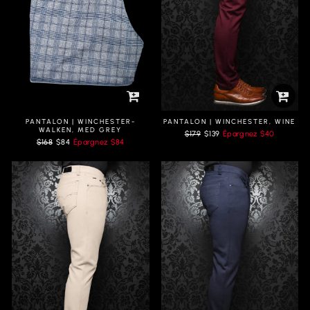
PANTALON | WINCHESTER-
PANTALON | WINCHESTER, WINE
WALKEN, MED GREY
Prix
Prix
$179
$139
Épargnez
$40
Prix
Prix
$168
$84
Épargnez
$84
régulier
réduit
régulier
réduit