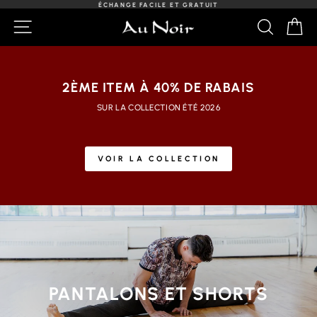
Passer
LIVRAISON GRATUITE SUR LES COMMANDES DE $125+
au
Diaporama
NAVIGATION
RECHER
PA
contenu
Pause
2ÈME ITEM À 40% DE RABAIS
SUR LA COLLECTION ÉTÉ 2026
VOIR LA COLLECTION
PANTALONS ET SHORTS