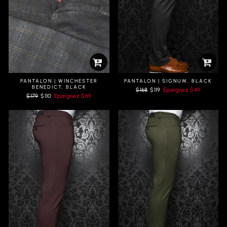
PANTALON | WINCHESTER
PANTALON | SIGNUM, BLACK
BENEDICT, BLACK
Prix
Prix
$168
$119
Épargnez
$49
Prix
Prix
$179
$110
Épargnez
$69
régulier
réduit
régulier
réduit