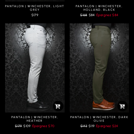
PANTALON | WINCHESTER, LIGHT
PANTALON | WINCHESTER,
GREY
HOLLAND, BLACK
Prix
Prix
$179
$168
$84
Épargnez
$84
régulier
réduit
PANTALON | WINCHESTER,
PANTALON | WINCHESTER, DARK
HEATHER
OLIVE
Prix
Prix
Prix
Prix
$179
$109
Épargnez
$70
$143
$119
Épargnez
$24
régulier
réduit
régulier
réduit