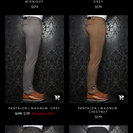
MIDNIGHT
GREY
$179
$179
PANTALON | MAGNUM, GREY
PANTALON | MAGNUM,
CHESTNUT
Prix
Prix
$179
$139
Épargnez
$40
régulier
réduit
$179