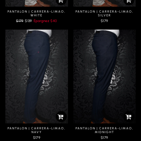
PANTALON | CARRERA-LIMAO,
PANTALON | CARRERA-LIMAO,
WHITE
SILVER
Prix
Prix
$179
$139
Épargnez
$40
$179
régulier
réduit
PANTALON | CARRERA-LIMAO,
PANTALON | CARRERA-LIMAO,
NAVY
MIDNIGHT
$179
$179