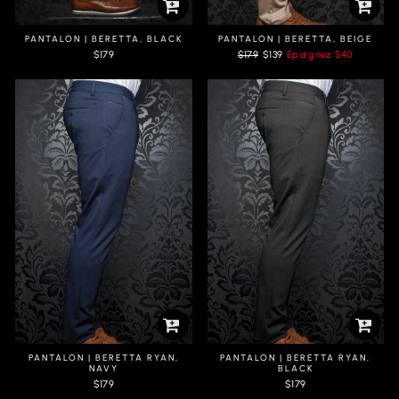
PANTALON | BERETTA, BLACK
PANTALON | BERETTA, BEIGE
Prix
Prix
$179
$179
$139
Épargnez
$40
régulier
réduit
PANTALON | BERETTA RYAN,
PANTALON | BERETTA RYAN,
NAVY
BLACK
$179
$179