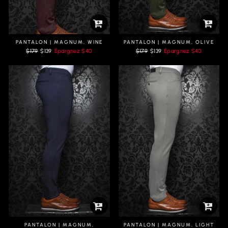
PANTALON | MAGNUM, WINE
PANTALON | MAGNUM, OLIVE
Prix
Prix
Prix
Prix
$179
$139
Épargnez
$40
$179
$139
Épargnez
$40
régulier
réduit
régulier
réduit
PANTALON | MAGNUM,
PANTALON | MAGNUM, LIGHT