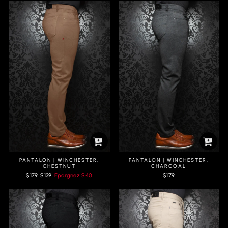
PANTALON | WINCHESTER,
PANTALON | WINCHESTER,
CHESTNUT
CHARCOAL
Prix
Prix
$179
$139
Épargnez
$40
$179
régulier
réduit