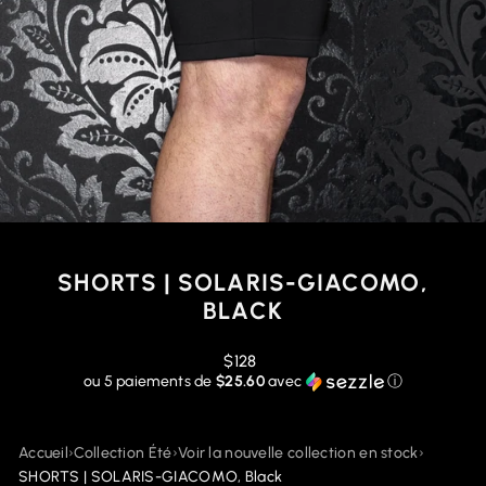
SHORTS | SOLARIS-GIACOMO,
BLACK
Prix
$128
régulier
ou 5 paiements de
$25.60
avec
ⓘ
Accueil
›
Collection Été
›
Voir la nouvelle collection en stock
›
SHORTS | SOLARIS-GIACOMO, Black