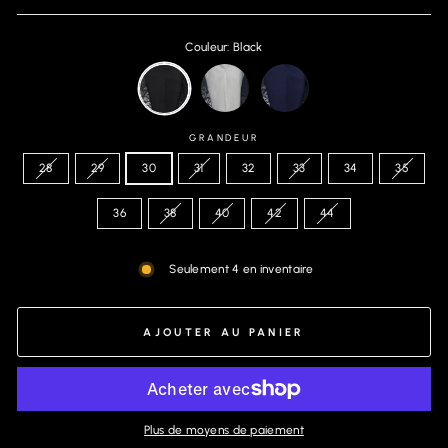
Couleur: Black
GRANDEUR
28
29
30
31
32
33
34
35
36
38
40
42
44
Seulement 4 en inventaire
AJOUTER AU PANIER
Plus de moyens de paiement