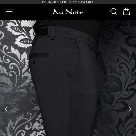
Passer
ÉCHANGE FACILE ET GRATUIT
au
Diaporama
NAVIGATION
RECHER
PA
contenu
Pause