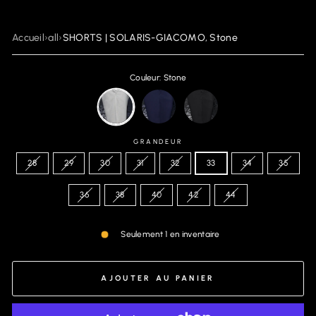
Accueil
›
all
›
SHORTS | SOLARIS-GIACOMO, Stone
Couleur: Stone
GRANDEUR
28
29
30
31
32
33
34
35
36
38
40
42
44
Seulement 1 en inventaire
AJOUTER AU PANIER