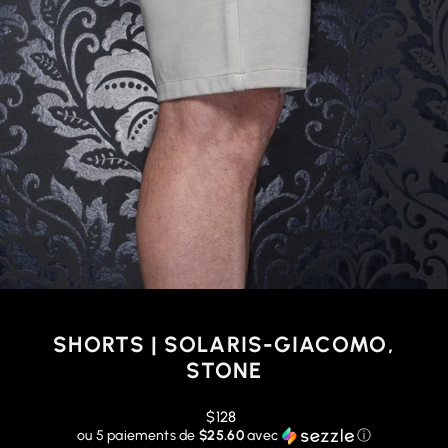
SHORTS | SOLARIS-GIACOMO,
STONE
Prix
$128
régulier
ou 5 paiements de
$25.60
avec
ⓘ