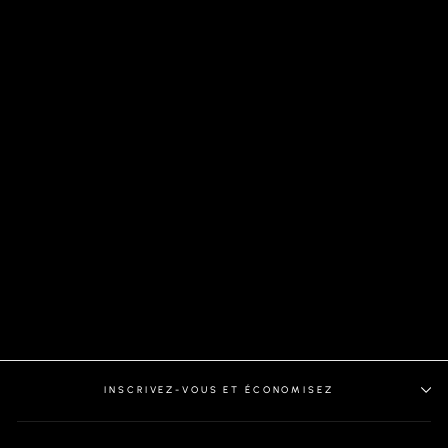
SHORTS | SOLARIS-
GIACOMO, STONE
INSCRIVEZ-VOUS ET ÉCONOMISEZ