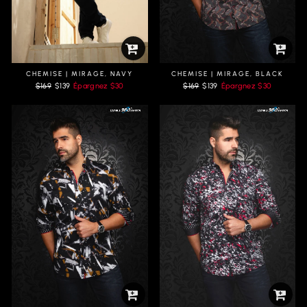
CHEMISE | MIRAGE, NAVY
CHEMISE | MIRAGE, BLACK
Prix
Prix
Prix
Prix
$169
$139
Épargnez
$30
$169
$139
Épargnez
$30
régulier
réduit
régulier
réduit