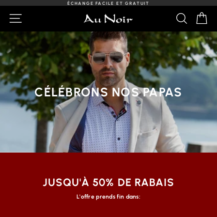
Passer
LIVRAISON GRATUITE SUR LES COMMANDES DE $125+
au
Diaporama
NAVIGATION
RECHER
PA
contenu
Pause
CÉLÉBRONS NOS PAPAS
JUSQU'À 50% DE RABAIS
L'offre prends fin dans: