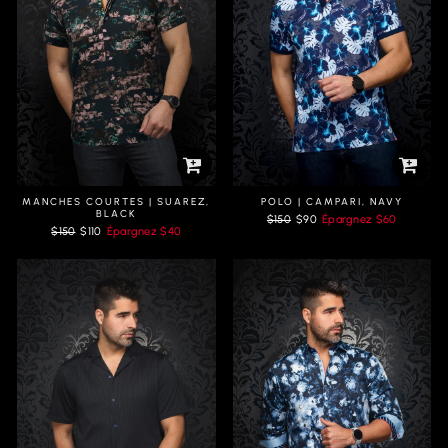
MANCHES COURTES | SUAREZ,
POLO | CAMPARI, NAVY
BLACK
Prix
Prix
$150
$90
Épargnez
$60
Prix
Prix
$150
$110
Épargnez
$40
régulier
réduit
régulier
réduit