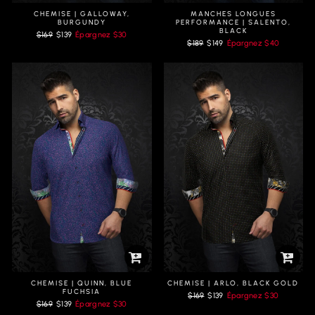
CHEMISE | GALLOWAY,
MANCHES LONGUES
BURGUNDY
PERFORMANCE | SALENTO,
BLACK
Prix
Prix
$169
$139
Épargnez
$30
Prix
Prix
régulier
réduit
$189
$149
Épargnez
$40
régulier
réduit
CHEMISE | QUINN, BLUE
CHEMISE | ARLO, BLACK GOLD
FUCHSIA
Prix
Prix
$169
$139
Épargnez
$30
Prix
Prix
$169
$139
Épargnez
$30
régulier
réduit
régulier
réduit