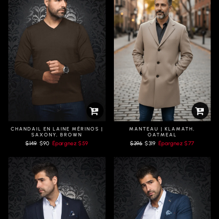
CHANDAIL EN LAINE MÉRINOS |
MANTEAU | KLAMATH,
SAXONY, BROWN
OATMEAL
Prix
Prix
Prix
Prix
$149
$90
Épargnez
$59
$396
$319
Épargnez
$77
régulier
réduit
régulier
réduit