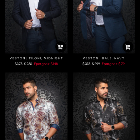
VESTON | FILONI, MIDNIGHT
VESTON | BALE, NAVY
Prix
Prix
Prix
Prix
$378
$230
Épargnez
$148
$378
$299
Épargnez
$79
régulier
réduit
régulier
réduit