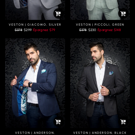
VESTON | GIACOMO, SILVER
VESTON | PICCOLI, GREEN
Prix
Prix
Prix
Prix
$378
$299
Épargnez
$79
$378
$230
Épargnez
$148
régulier
réduit
régulier
réduit
VESTON | ANDERSON,
VESTON | ANDERSON, BLACK