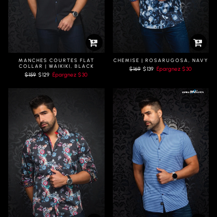
MANCHES COURTES FLAT
CHEMISE | ROSARUGOSA, NAVY
COLLAR | WAIKIKI, BLACK
Prix
Prix
$169
$139
Épargnez
$30
Prix
Prix
$159
$129
Épargnez
$30
régulier
réduit
régulier
réduit